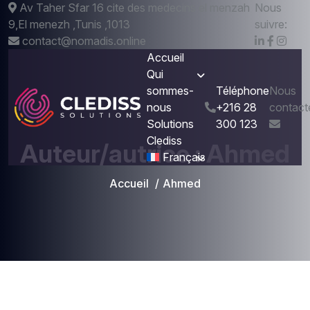
Av Taher Sfar 16 cite des medecins el menzah
Nous
9,El menezh ,Tunis ,1013
suivre:
contact@nomadis.online
Accueil
Qui
sommes-
Téléphone
Nous
nous
+216 28
contact
Solutions
300 123
Clediss
Auteur/autrice :
Ahmed
Français
Accueil
Ahmed