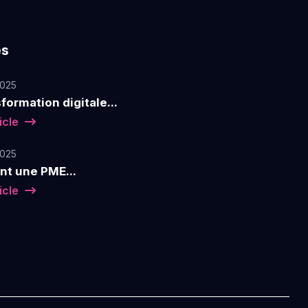
es
2025
formation digitale...
ticle
2025
t une PME...
ticle