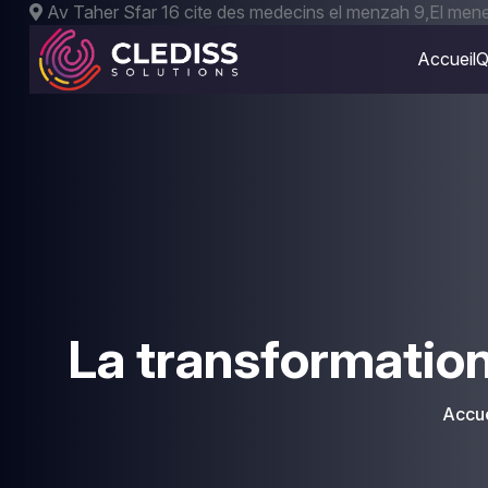
Av Taher Sfar 16 cite des medecins el menzah 9,El mene
Accueil
Q
La transformatio
Accue