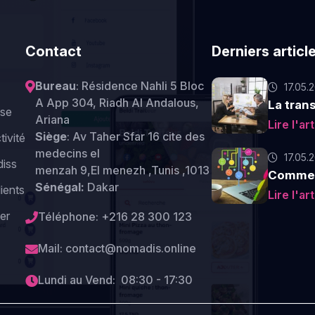
Contact
Derniers articl
Bureau
: Résidence Nahli 5 Bloc
17.05.
A App 304, Riadh Al Andalous,
La trans
ise
Ariana
Lire l'ar
Siège
: Av Taher Sfar 16 cite des
ivité
medecins el
17.05.
diss
menzah 9,El menezh ,Tunis ,1013
Commen
Sénégal:
Dakar
ients
Lire l'ar
er
Téléphone:
+216 28 300 123
Mail:
contact@nomadis.online
Lundi au Vend: 08:30 - 17:30