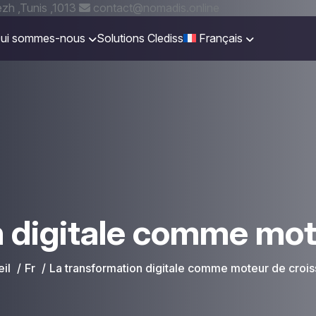
zh ,Tunis ,1013
contact@nomadis.online
ui sommes-nous
Solutions Clediss
Français
n digitale comme mot
il
Fr
La transformation digitale comme moteur de croi